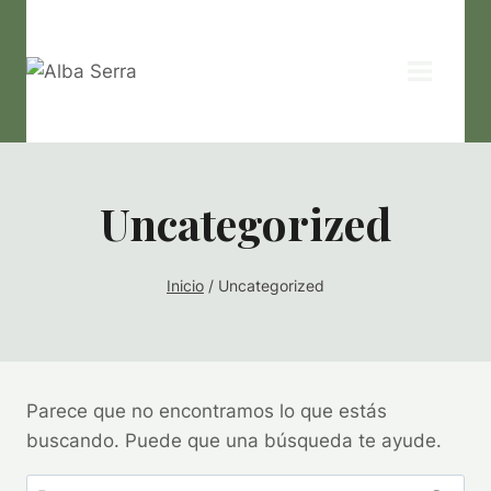
Saltar
al
contenido
Uncategorized
Inicio
/
Uncategorized
Parece que no encontramos lo que estás
buscando. Puede que una búsqueda te ayude.
Buscar: